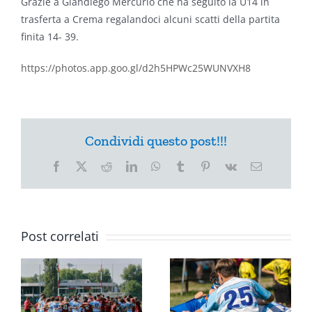
Grazie a Giandiego Mercurio che ha seguito la U14 in
trasferta a Crema regalandoci alcuni scatti della partita
finita 14- 39.
https://photos.app.goo.gl/d2h5HPWc25WUNVXH8
Condividi questo post!!!
Facebook
X
Reddit
LinkedIn
WhatsApp
Tumblr
Pinterest
Vk
Email
Post correlati