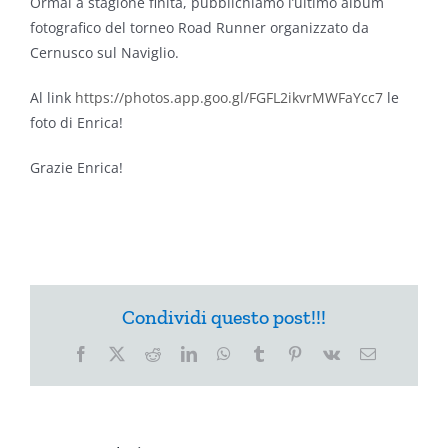
Ormai a stagione finita, pubblichiamo l’ultimo album
fotografico del torneo Road Runner organizzato da
Cernusco sul Naviglio.
Al link
https://photos.app.goo.gl/FGFL2ikvrMWFaYcc7
le
foto di Enrica!
Grazie Enrica!
Condividi questo post!!!
Facebook
X
Reddit
LinkedIn
WhatsApp
Tumblr
Pinterest
Vk
Email