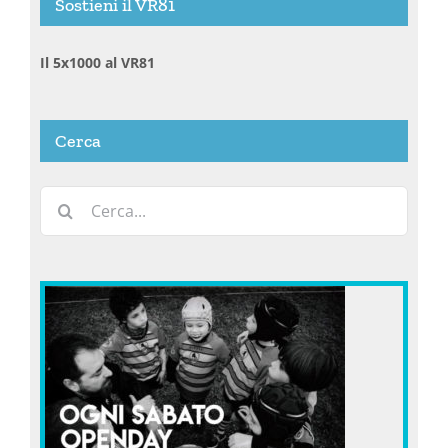
Sostieni il VR81
Il 5x1000 al VR81
Cerca
Cerca
per: