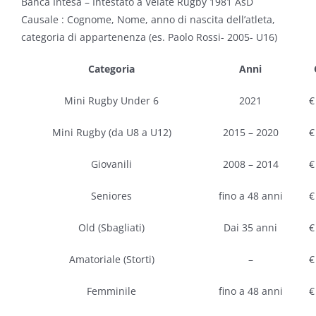
Banca Intesa – Intestato a Velate Rugby 1981 AsD
Causale : Cognome, Nome, anno di nascita dell’atleta,
categoria di appartenenza (es. Paolo Rossi- 2005- U16)
Categoria
Anni
Mini Rugby Under 6
2021
€
Mini Rugby (da U8 a U12)
2015 – 2020
€
Giovanili
2008 – 2014
€
Seniores
fino a 48 anni
€
Old (Sbagliati)
Dai 35 anni
€
Amatoriale (Storti)
–
€
Femminile
fino a 48 anni
€