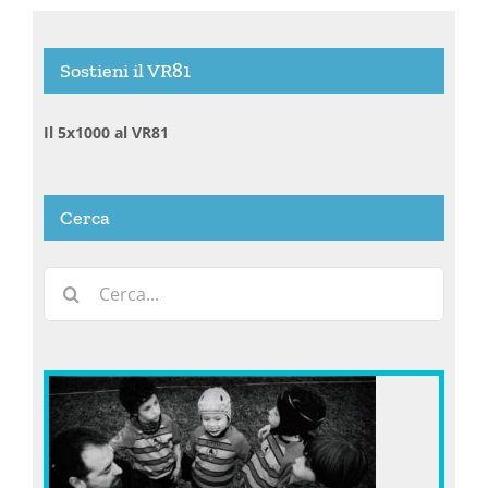
Sostieni il VR81
Il 5x1000 al VR81
Cerca
Cerca
per: