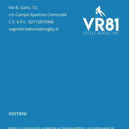
Via B. Luini, 12,
c/o Campo Sportivo Comunale
C.F. e P.I.: 02713870968
segreteria@velaterugby.it
SOSTIENI
Non ci sono solo aziende e imprenditori a sostenere le