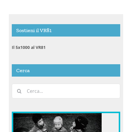
Sostieni il VR81
Il 5x1000 al VR81
Cerca
Cerca
per: