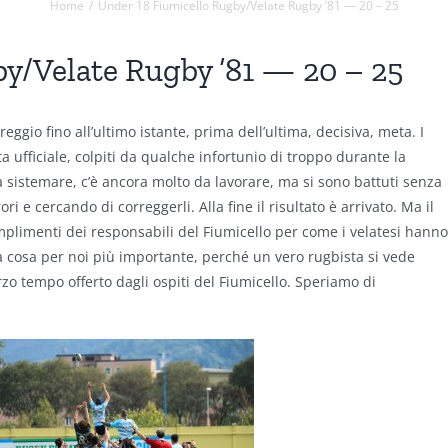
Home
Under 18 Fiumicello Rugby/Velate Rugby ’81 — 20 – 25
y/Velate Rugby ’81 — 20 – 25
gio fino all’ultimo istante, prima dell’ultima, decisiva, meta. I
a ufficiale, colpiti da qualche infortunio di troppo durante la
a sistemare, c’è ancora molto da lavorare, ma si sono battuti senza
ri e cercando di correggerli. Alla fine il risultato è arrivato. Ma il
omplimenti dei responsabili del Fiumicello per come i velatesi hanno
la cosa per noi più importante, perché un vero rugbista si vede
zo tempo offerto dagli ospiti del Fiumicello. Speriamo di