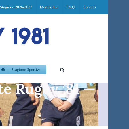
Stagione 2026/2027
Modulistica
F.A.Q.
Contatti
Stagione Sportiva
te Rugby ’81 —