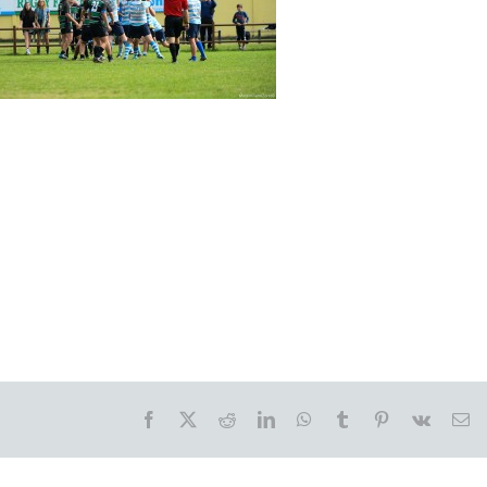
Facebook
X
Reddit
LinkedIn
WhatsApp
Tumblr
Pinterest
Vk
Em