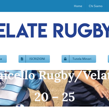
Home
Chi Siamo
ia
ISCRIZIONI
Tutela Minori
icello Rugby/Vela
20 – 25