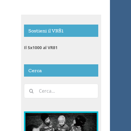
Sostieni il VR81
Il 5x1000 al VR81
Cerca
Cerca
per: