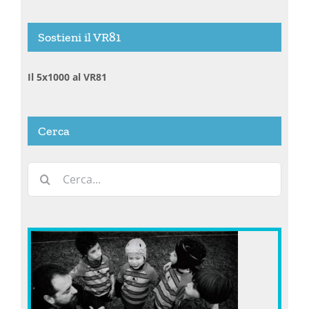
Sostieni il VR81
Il 5x1000 al VR81
Cerca
Cerca
per: