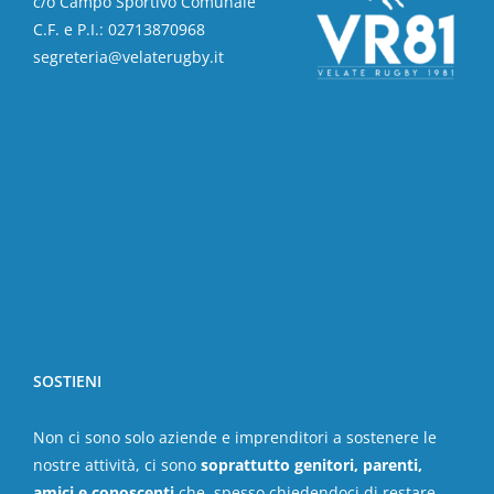
c/o Campo Sportivo Comunale
C.F. e P.I.: 02713870968
segreteria@velaterugby.it
SOSTIENI
Non ci sono solo aziende e imprenditori a sostenere le
nostre attività, ci sono
soprattutto genitori, parenti,
amici e conoscenti
che, spesso chiedendoci di restare