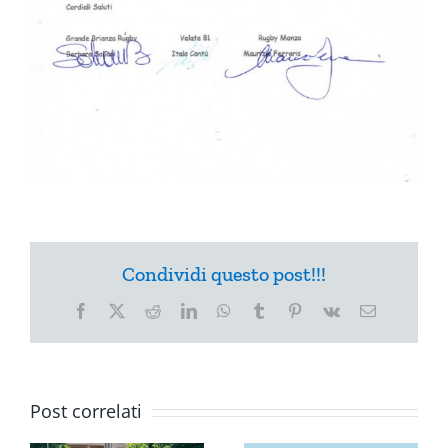
Condividi questo post!!!
Facebook
X
Reddit
LinkedIn
WhatsApp
Tumblr
Pinterest
Vk
Email
Post correlati