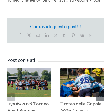
Torneo "Emergency" Leno – Gli Sbagliati / Google Photos
Condividi questo post!!!
Facebook
X
Reddit
LinkedIn
WhatsApp
Tumblr
Pinterest
Vk
Email
Post correlati
07/06/2026 Torneo
Trofeo della Cupola
Road Runner
2026 Novara