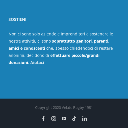
SOSTIENI
Non ci sono solo aziende e imprenditori a sostenere le
nostre attività, ci sono
soprattutto genitori, parenti,
amici e conoscenti
che, spesso chiedendoci di restare
anonimi, decidono di
effettuare piccole/grandi
donazioni
.
Aiutaci
Copyright 2020 Velate Rugby 1981
Facebook
Instagram
YouTube
Tiktok
LinkedIn