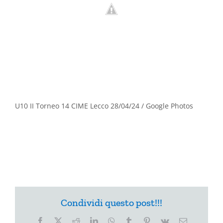
U10 II Torneo 14 CIME Lecco 28/04/24 / Google Photos
Condividi questo post!!!
Facebook
X
Reddit
LinkedIn
WhatsApp
Tumblr
Pinterest
Vk
Email