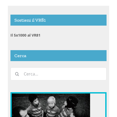
Sostieni il VR81
Il 5x1000 al VR81
Cerca
Cerca
per: