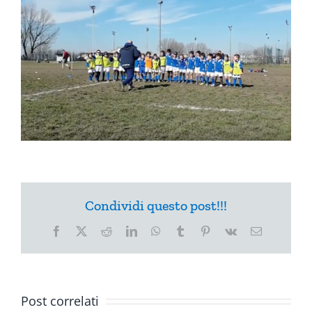
Condividi questo post!!!
Facebook
X
Reddit
LinkedIn
WhatsApp
Tumblr
Pinterest
Vk
Email
Post correlati