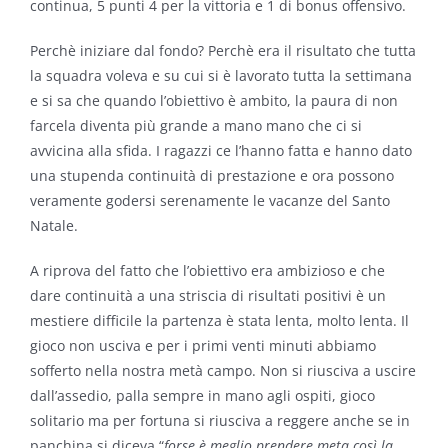
continua, 5 punti 4 per la vittoria e 1 di bonus offensivo.
Perchè iniziare dal fondo? Perchè era il risultato che tutta
la squadra voleva e su cui si è lavorato tutta la settimana
e si sa che quando l’obiettivo è ambito, la paura di non
farcela diventa più grande a mano mano che ci si
avvicina alla sfida. I ragazzi ce l’hanno fatta e hanno dato
una stupenda continuità di prestazione e ora possono
veramente godersi serenamente le vacanze del Santo
Natale.
A riprova del fatto che l’obiettivo era ambizioso e che
dare continuità a una striscia di risultati positivi è un
mestiere difficile la partenza è stata lenta, molto lenta. Il
gioco non usciva e per i primi venti minuti abbiamo
sofferto nella nostra metà campo. Non si riusciva a uscire
dall’assedio, palla sempre in mano agli ospiti, gioco
solitario ma per fortuna si riusciva a reggere anche se in
panchina si diceva “
forse è meglio prendere meta così la