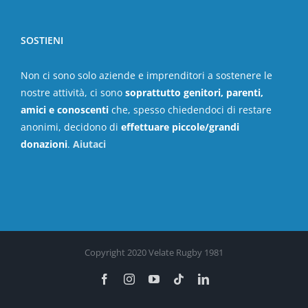
SOSTIENI
Non ci sono solo aziende e imprenditori a sostenere le
nostre attività, ci sono
soprattutto genitori, parenti,
amici e conoscenti
che, spesso chiedendoci di restare
anonimi, decidono di
effettuare piccole/grandi
donazioni
.
Aiutaci
Copyright 2020 Velate Rugby 1981
Facebook
Instagram
YouTube
Tiktok
LinkedIn