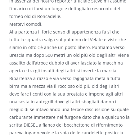
In assenza del nostro reporter ufficiale Steve mi assumo
l’incarico di farvi un lungo e dettagliato resoconto del
torneo old di Roncadelle.
Mettevi comodi.
Alla partenza il forte senso di appartenenza fa sì che
tutta la squadra salga sul pulmino del Velate e visto che
siamo in otto c’è anche un posto libero. Puntiamo verso
Brescia ma dopo 500 metri un old più old degli altri viene
assalito dall’atroce dubbio di aver lasciato la macchina
aperta e tra gli insulti degli altri si inverte la marcia.
Ripartenza a razzo e via verso l’agognata meta a tutta
birra ma a mezza via il roccioso old più old degli altri
deve fare i conti con la sua prostata e impone agli altri
una sosta in autogrill dove gli altri sbagliati danno il
meglio di sé intavolando una feroce discussione su quale
carburante immettere nel furgone dato che a qualcuno la
scritta DIESEL a fianco del bocchettone di rifornimento
pareva ingannevole e la spia delle candelette posticcia.