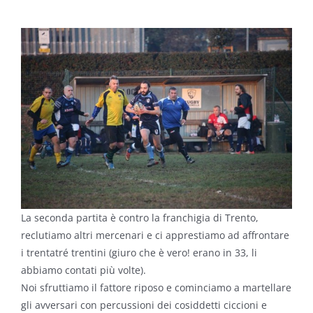
La seconda partita è contro la franchigia di Trento,
reclutiamo altri mercenari e ci apprestiamo ad affrontare
i trentatré trentini (giuro che è vero! erano in 33, li
abbiamo contati più volte).
Noi sfruttiamo il fattore riposo e cominciamo a martellare
gli avversari con percussioni dei cosiddetti ciccioni e