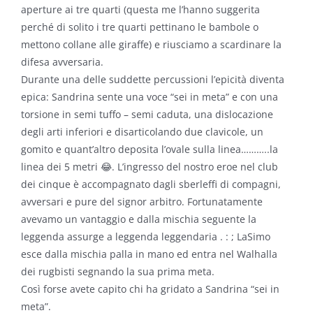
aperture ai tre quarti (questa me l’hanno suggerita
perché di solito i tre quarti pettinano le bambole o
mettono collane alle giraffe) e riusciamo a scardinare la
difesa avversaria.
Durante una delle suddette percussioni l’epicità diventa
epica: Sandrina sente una voce “sei in meta” e con una
torsione in semi tuffo – semi caduta, una dislocazione
degli arti inferiori e disarticolando due clavicole, un
gomito e quant’altro deposita l’ovale sulla linea………..la
linea dei 5 metri 😂. L’ingresso del nostro eroe nel club
dei cinque è accompagnato dagli sberleffi di compagni,
avversari e pure del signor arbitro. Fortunatamente
avevamo un vantaggio e dalla mischia seguente la
leggenda assurge a leggenda leggendaria . : ; LaSimo
esce dalla mischia palla in mano ed entra nel Walhalla
dei rugbisti segnando la sua prima meta.
Così forse avete capito chi ha gridato a Sandrina “sei in
meta”.