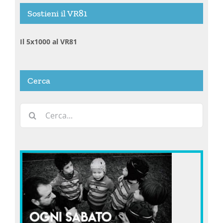
Sostieni il VR81
Il 5x1000 al VR81
Cerca
Cerca
per: