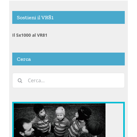
Sostieni il VR81
Il 5x1000 al VR81
Cerca
Cerca
per: