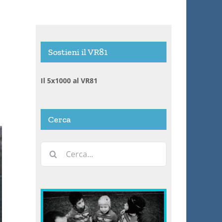
Sostieni il VR81
Il 5x1000 al VR81
Cerca
Cerca
per: