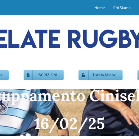
Home
Chi Siamo
ia
ISCRIZIONI
Tutela Minori
ruppamento Cinise
16/02/25