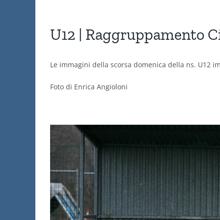
U12 | Raggruppamento Ci
Le immagini della scorsa domenica della ns. U12 im
Foto di Enrica Angioloni