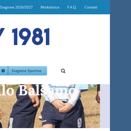
Stagione 2026/2027
Modulistica
F.A.Q.
Contatti
Stagione Sportiva
llo Balsamo