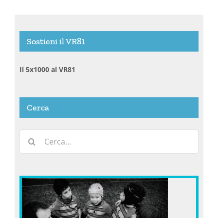
Sostieni il VR81
Il 5x1000 al VR81
Cerca
Cerca
per: