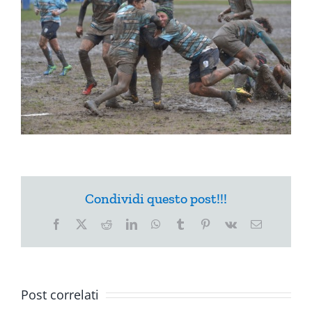
Condividi questo post!!!
Facebook
X
Reddit
LinkedIn
WhatsApp
Tumblr
Pinterest
Vk
Email
Post correlati