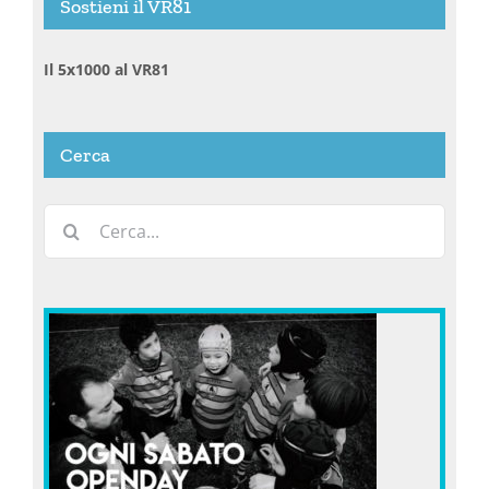
Sostieni il VR81
Il 5x1000 al VR81
Cerca
Cerca
per: