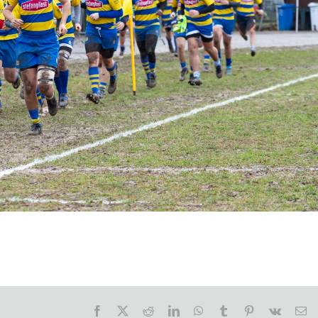
Facebook
X
Reddit
LinkedIn
WhatsApp
Tumblr
Pinterest
Vk
Em