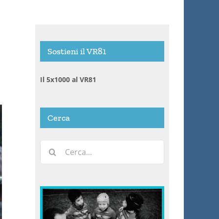
Sostieni il VR81
Il 5x1000 al VR81
Cerca
Cerca
per: