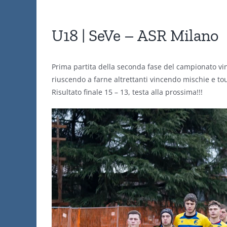
U18 | SeVe – ASR Milano
Prima partita della seconda fase del campionato vint
riuscendo a farne altrettanti vincendo mischie e to
Risultato finale 15 – 13, testa alla prossima!!!