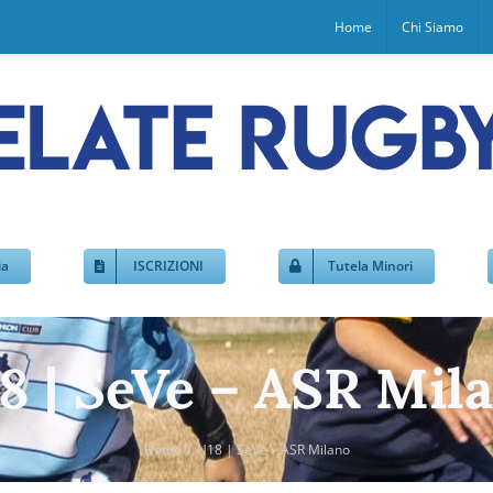
Home
Chi Siamo
ia
ISCRIZIONI
Tutela Minori
8 | SeVe – ASR Mil
Home
U18 | SeVe – ASR Milano