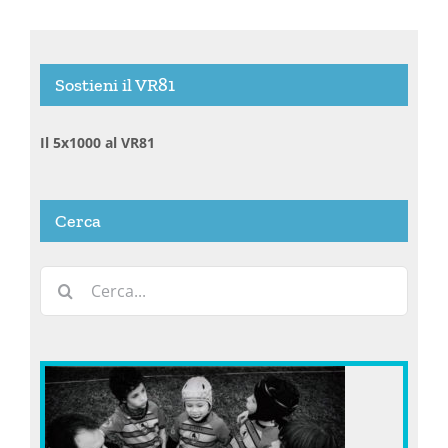
Sostieni il VR81
Il 5x1000 al VR81
Cerca
Cerca
per: