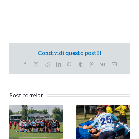
Condividi questo post!!!
Facebook
X
Reddit
LinkedIn
WhatsApp
Tumblr
Pinterest
Vk
Email
Post correlati