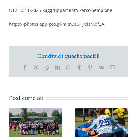
U12 30/11/2025 Raggruppamento Parco Sempione
https://photos.app.goo.gl/mRn3sGHJQisrXqfZA
Condividi questo post!!!
Facebook
X
Reddit
LinkedIn
WhatsApp
Tumblr
Pinterest
Vk
Email
Post correlati