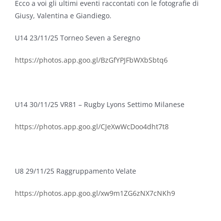
Ecco a voi gli ultimi eventi raccontati con le fotografie di
Giusy, Valentina e Giandiego.
U14 23/11/25 Torneo Seven a Seregno
https://photos.app.goo.gl/BzGfYPJFbWXbSbtq6
U14 30/11/25 VR81 – Rugby Lyons Settimo Milanese
https://photos.app.goo.gl/CJeXwWcDoo4dht7t8
U8 29/11/25 Raggruppamento Velate
https://photos.app.goo.gl/xw9m1ZG6zNX7cNKh9