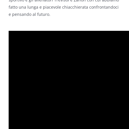
fatto una lunga e piacevole chiacchierata confrontandoci
e pensando al futuro.