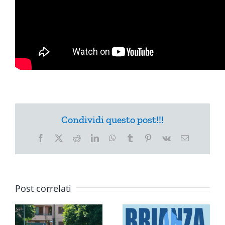
Condividi questo post!!!
Facebook
X
Reddit
LinkedIn
WhatsApp
Tumblr
Pinterest
Vk
Email
Post correlati