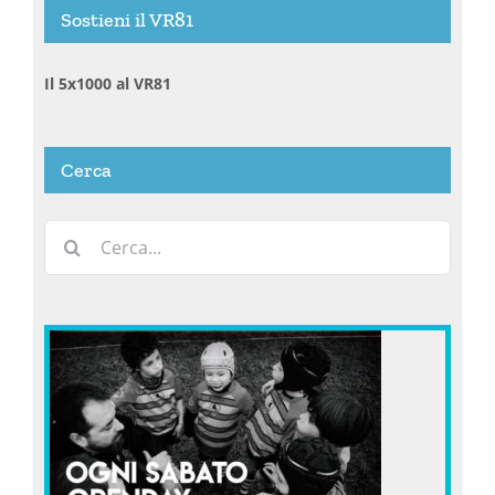
Sostieni il VR81
Il 5x1000 al VR81
Cerca
Cerca
per: