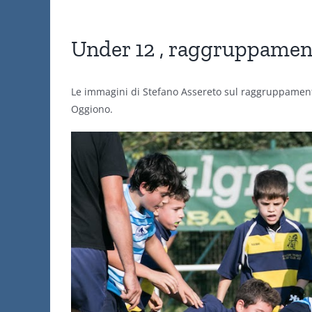
Under 12 , raggruppament
Le immagini di Stefano Assereto sul raggruppamen
Oggiono.