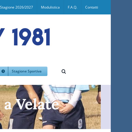
Stagione 2026/2027
Modulistica
F.A.Q.
Contatti
Stagione Sportiva
 a Velate