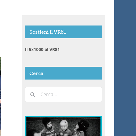
Sostieni il VR81
Il 5x1000 al VR81
Cerca
Cerca
per: