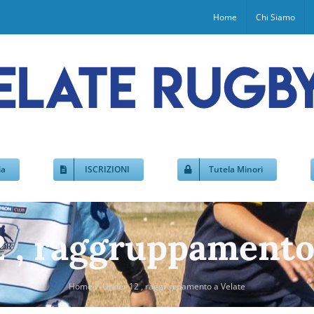
Home
Chi Siamo
ia
ISCRIZIONI
Tutela Minori
 , raggruppamento
Home
Under 12 , raggruppamento a Velate