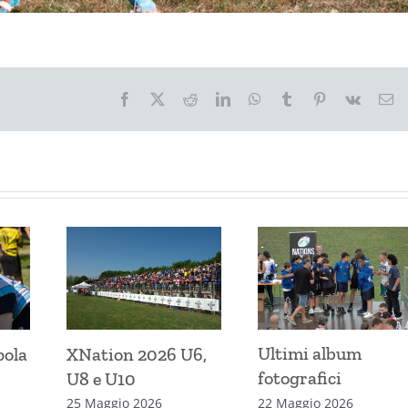
Facebook
X
Reddit
LinkedIn
WhatsApp
Tumblr
Pinterest
Vk
Em
Ultimi album
pola
XNation 2026 U6,
fotografici
U8 e U10
22 Maggio 2026
25 Maggio 2026