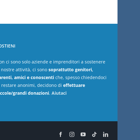
OSTIENI
on ci sono solo aziende e imprenditori a sostenere
 nostre attività, ci sono
soprattutto genitori,
arenti, amici e conoscenti
che, spesso chiedendoci
i restare anonimi, decidono di
effettuare
iccole/grandi donazioni
.
Aiutaci
Facebook
Instagram
YouTube
Tiktok
LinkedIn