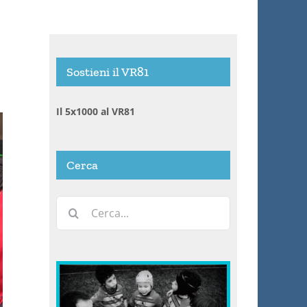
Sostieni il VR81
Il 5x1000 al VR81
Cerca
Cerca
per: