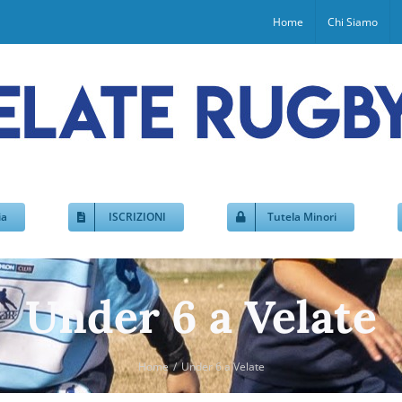
Home
Chi Siamo
ia
ISCRIZIONI
Tutela Minori
Under 6 a Velate
Home
Under 6 a Velate