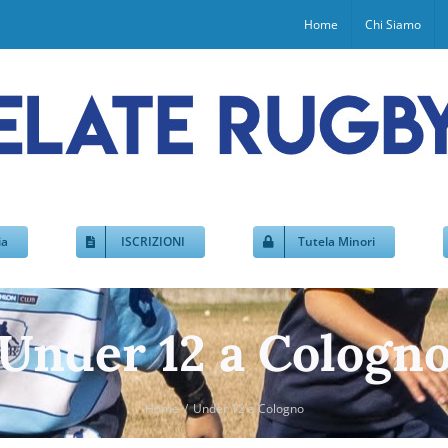
Home
Chi Siamo
ia
ISCRIZIONI
Tutela Minori
Under 12 a Cologn
Home
Under 12 a Cologno