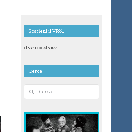
Sostieni il VR81
Il 5x1000 al VR81
Cerca
Cerca
per: