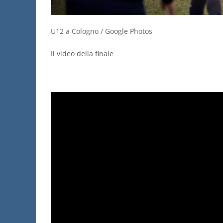
U12 a Cologno / Google Photos
Il video della finale