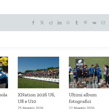
Facebook
X
Reddit
LinkedIn
WhatsApp
Tumblr
Pinterest
Vk
Em
pola
XNation 2026 U6,
Ultimi album
U8 e U10
fotografici
25 Maggio 2026
22 Maggio 2026