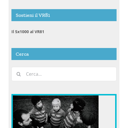
Sostieni il VR81
Il 5x1000 al VR81
Cerca
Cerca
per: