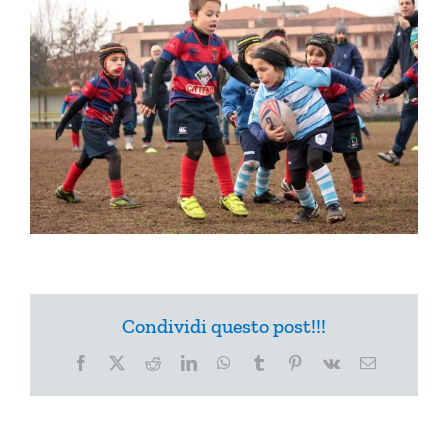
Condividi questo post!!!
Facebook
X
Reddit
LinkedIn
WhatsApp
Tumblr
Pinterest
Vk
Email